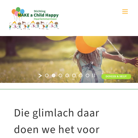
Ga
naar
inhoud
DONEER & HELP!
Die glimlach daar
doen we het voor