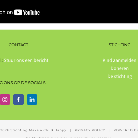
CONTACT
STICHTING
l:
Stuur ons een bericht
Kind aanmelden
Doneren
De stichting
G ONS OP DE SOCIALS
-
2026 Stichting Make a Child Happy | PRIVACY POLICY | POWERED BY