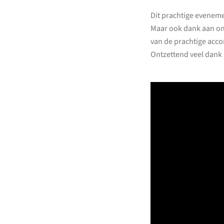
Dit prachtige evenem
Maar ook dank aan on
van de prachtige acc
Ontzettend veel dank