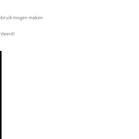
.
 gebruik mogen maken
rdeerd!