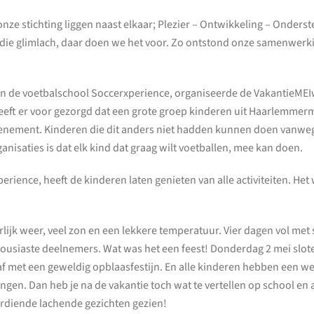
ze stichting liggen naast elkaar; Plezier – Ontwikkeling – Onderst
 die glimlach, daar doen we het voor. Zo ontstond onze samenwerk
n de voetbalschool Soccerxperience, organiseerde de VakantieME
eeft er voor gezorgd dat een grote groep kinderen uit Haarlemme
enement. Kinderen die dit anders niet hadden kunnen doen vanwege
anisaties is dat elk kind dat graag wilt voetballen, mee kan doen.
rience, heeft de kinderen laten genieten van alle activiteiten. Het
rlijk weer, veel zon en een lekkere temperatuur. Vier dagen vol met
thousiaste deelnemers. Wat was het een feest! Donderdag 2 mei slote
f met een geweldig opblaasfestijn. En alle kinderen hebben een w
gen. Dan heb je na de vakantie toch wat te vertellen op school en a
rdiende lachende gezichten gezien!