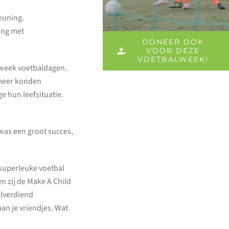
euning.
ing met
DONEER OOK
VOOR DEZE
VOETBALWEEK!
Iweek voetbaldagen.
rmeer konden
 hun leefsituatie.
 was een groot succes,
 superleuke voetbal
n zij de Make A Child
elverdiend
an je vriendjes. Wat