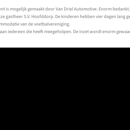
ent is mogelijk gemaakt door Van Driel Automotive. Enorm bedankt
ze gastheer S.V. Hoofddorp. De kinderen hebben vier dagen lang
ommodatie van de voetbalvereniging.
 aan iedereen die heeft meegeholpen. De inzet wordt enorm gewaa