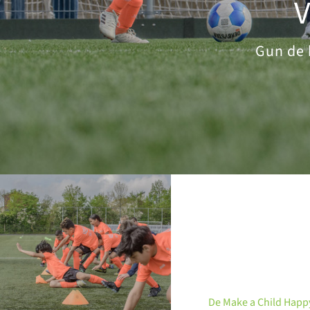
Gun de 
De Make a Child Happ