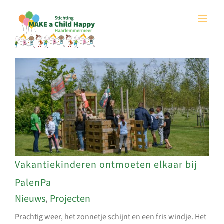
Ga
naar
inhoud
Vakantiekinderen ontmoeten elkaar bij
PalenPa
Nieuws
,
Projecten
Prachtig weer, het zonnetje schijnt en een fris windje. Het